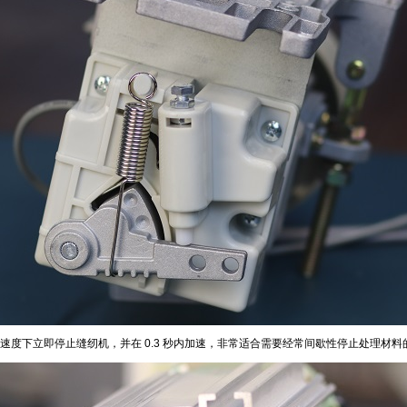
度下立即停止缝纫机，并在 0.3 秒内加速，非常适合需要经常间歇性停止处理材料