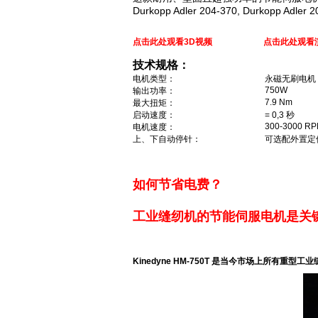
Durkopp Adler 204-370, Durkopp Adler 
点击此处观看3D视频
点击此处观看
技术规格：
电机类型：
永磁无刷电机
750W
输出功率：
7.9 Nm
最大扭矩：
启动速度：
= 0,3 秒
300-3000 R
电机速度：
上、下自动停针：
可选配外置定
如何节省电费？
工业缝纫机的节能伺服电机是关
Kinedyne HM-750T 是当今市场上所有