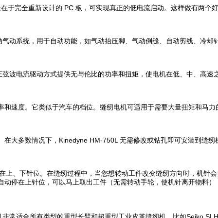
的不同之处在于完全重新设计的 PC 板，可实现真正的低电流启动。这样做有
动气动系统，用于自动功能，如气动抬压脚、气动倒缝、自动剪线、冷却
正弦波电流驱动方式提供无与伦比的功率和扭矩，使电机在低、中、高速
功率和速度。它类似于汽车的档位。缝纫电机可适用于需要大量扭矩和马力
大多数情况下，Kinedyne HM-750L 无需修改或钻孔即可安装到
针自动停在上、下针位。在缝纫过程中，当您想转动工件改变缝纫方向时，机针
会自动停在上针位，可以马上取出工件（无需转动手轮，使机针离开物料）
有类型的重型长臂和超重型工业皮革缝纫机，比如Seiko SLH-2B, Juki T