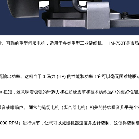
能强大、静音、可靠的重型伺服电机，适用于各类重型工业缝纫机。 HM-750T
瓦输出功率。这相当于 1 马力 (HP) 的性能和功率！它可以毫无困难地
.9 Nm 扭矩，这意味着极强的针刺力和在超硬皮革和技术纺织品中的更好性能
噪音或嗡嗡声。 通常与缝纫电机（离合器电机）相关的持续噪音几乎完全
 到 3000 RPM）进行调节，让您可以减慢机器速度并逐针缝制。这使得