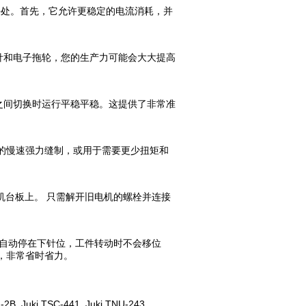
两个好处。首先，它允许更稳定的电流消耗，并
针和电子拖轮，您的生产力可能会大大提高
之间切换时运行平稳平稳。这提供了非常准
的慢速强力缝制，或用于需要更少扭矩和
缝纫机台板上。 只需解开旧电机的螺栓并连接
会自动停在下针位，工件转动时不会移位
，非常省时省力。
SC-441, Juki TNU-243,