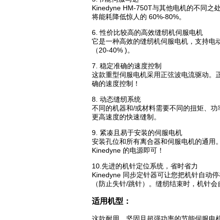
Kinedyne HM-750T与其他电机
将能耗降低惊人的 60%-80%。
6. 性价比较高的高效缝纫机伺服电机
它是一种高效的缝纫机伺服电机，支持电
（20-40% )。
7. 稳定准确的速度控制
这款重型伺服电机采用正弦波电流驱动。
确的速度控制！
8. 动态缝纫系统
不同的机器和/或材料需要不同的扭矩、
更高速度的快速缝制。
9. 紧凑且易于安装的伺服电机
安装孔位和所有离合器和伺服电机的通用。 在
Kinedyne 的电源即可！
10.先进的机针定位系统，省时省力
Kinedyne 同步定针器可让您把机
（防止失针/跳针）。缝纫结束时，机针
适用机型：
这款耐用、坚固且超强功率的节能伺服电机非常适合所