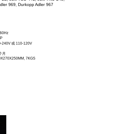
ler 969, Durkopp Adler 967
-60Hz
HP
0-240V 或 110-120V
个月
0X270X250MM, 7KGS