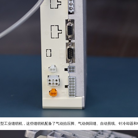
用于先进的重型工业缝纫机，这些缝纫机配备了气动抬压脚、气动倒回缝、自动剪线、针冷却